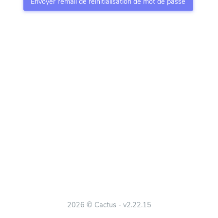
Envoyer l'email de réinitialisation de mot de passe
2026 © Cactus - v2.22.15